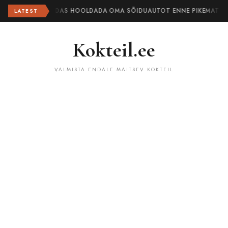
KUIDAS HOOLDADA OMA SÕIDUAUTOT ENNE PIKEMAT TE
LATEST
Kokteil.ee
VALMISTA ENDALE MAITSEV KOKTEIL