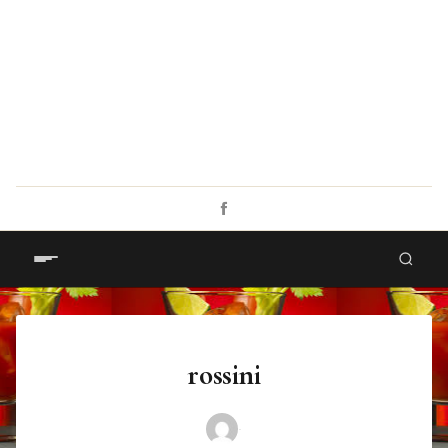
rossini
·