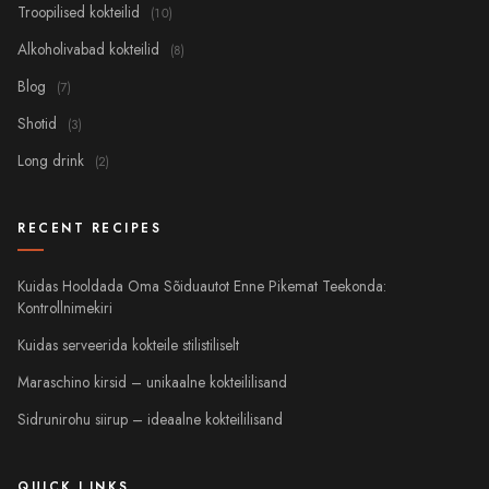
Troopilised kokteilid
(10)
Alkoholivabad kokteilid
(8)
Blog
(7)
Shotid
(3)
Long drink
(2)
RECENT RECIPES
Kuidas Hooldada Oma Sõiduautot Enne Pikemat Teekonda:
Kontrollnimekiri
Kuidas serveerida kokteile stilistiliselt
Maraschino kirsid – unikaalne kokteililisand
Sidrunirohu siirup – ideaalne kokteililisand
QUICK LINKS