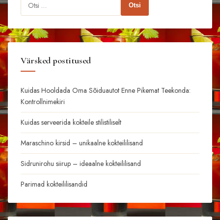
Otsi:
Värsked postitused
Kuidas Hooldada Oma Sõiduautot Enne Pikemat Teekonda:
Kontrollnimekiri
Kuidas serveerida kokteile stilistiliselt
Maraschino kirsid – unikaalne kokteililisand
Sidrunirohu siirup – ideaalne kokteililisand
Parimad kokteililisandid