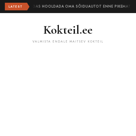
KUIDAS HOOLDADA OMA SÕIDUAUTOT ENNE PIKEMAT TE
LATEST
Kokteil.ee
VALMISTA ENDALE MAITSEV KOKTEIL