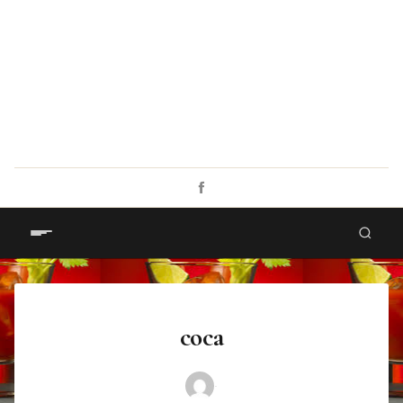
coca
·