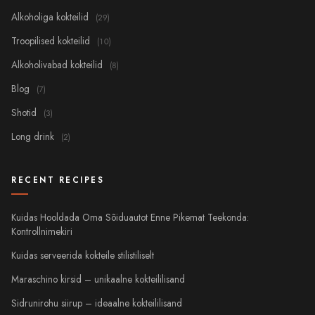
Alkoholiga kokteilid
(29)
Troopilised kokteilid
(10)
Alkoholivabad kokteilid
(8)
Blog
(7)
Shotid
(3)
Long drink
(2)
RECENT RECIPES
Kuidas Hooldada Oma Sõiduautot Enne Pikemat Teekonda:
Kontrollnimekiri
Kuidas serveerida kokteile stilistiliselt
Maraschino kirsid – unikaalne kokteililisand
Sidrunirohu siirup – ideaalne kokteililisand