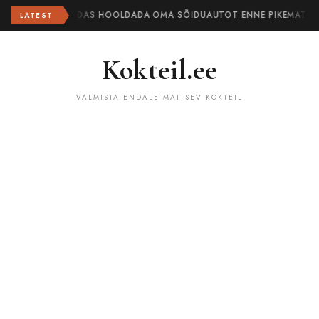
KUIDAS HOOLDADA OMA SÕIDUAUTOT ENNE PIKEMAT TE
LATEST
Kokteil.ee
VALMISTA ENDALE MAITSEV KOKTEIL