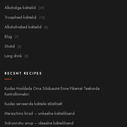
Alkoholiga kokteilid
(29)
Troopilised kokteilid
(10)
Alkoholivabad kokteilid
(8)
Blog
(7)
Shotid
(3)
Long drink
(2)
RECENT RECIPES
Kuidas Hooldada Oma Sõiduautot Enne Pikemat Teekonda:
Kontrollnimekiri
Kuidas serveerida kokteile stilistiliselt
Maraschino kirsid – unikaalne kokteililisand
Sidrunirohu siirup – ideaalne kokteililisand