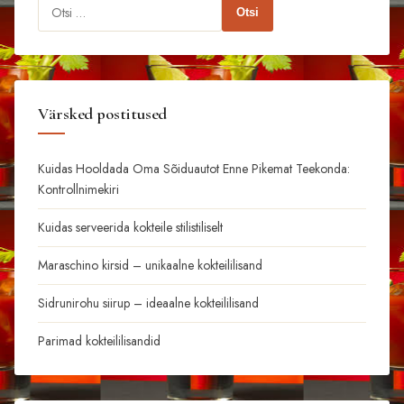
Otsi:
Värsked postitused
Kuidas Hooldada Oma Sõiduautot Enne Pikemat Teekonda:
Kontrollnimekiri
Kuidas serveerida kokteile stilistiliselt
Maraschino kirsid – unikaalne kokteililisand
Sidrunirohu siirup – ideaalne kokteililisand
Parimad kokteililisandid